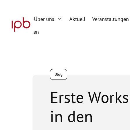
Zum
Inhalt
Über uns
Aktuell
Veranstaltungen
springen
en
Blog
Erste Work
in den