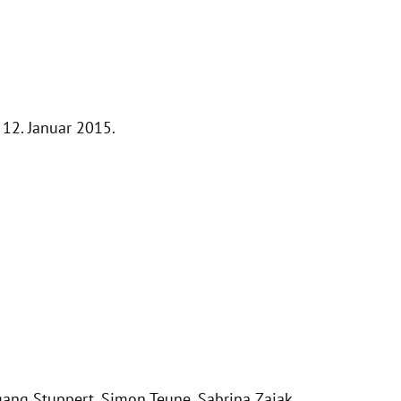
 12. Januar 2015.
gang Stuppert
,
Simon Teune
,
Sabrina Zajak