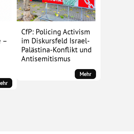
CfP: Policing Activism
 –
im Diskursfeld Israel-
Palästina-Konflikt und
Antisemitismus
:
Mehr
CfP:
:
ehr
Policing
Es
Activism
geht
im
weiter!
Diskursfeld
Bewegte
Israel-
Gespräche
Palästina-
–