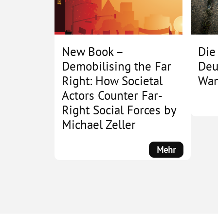
New Book –
Die
Demobilising the Far
Deu
Right: How Societal
Wan
Actors Counter Far-
Right Social Forces by
Michael Zeller
:
Mehr
New
Book
–
Demobilisi
the