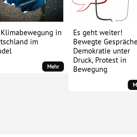
 Klimabewegung in
Es geht weiter!
tschland im
Bewegte Gespräche
del
Demokratie unter
Druck, Protest in
:
Mehr
Bewegung
Die
Klimabewegung
M
in
Deutschland
im
Wandel
ng