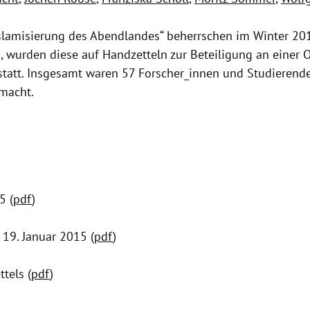
e Islamisierung des Abendlandes“ beherrschen im Winter 
wurden diese auf Handzetteln zur Beteiligung an einer O
att. Insgesamt waren 57 Forscher_innen und Studierende 
emacht.
5 (
pdf
)
19. Januar 2015 (
pdf
)
tels (
pdf
)