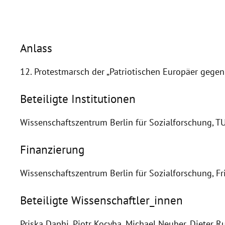
Anlass
12. Protestmarsch der „Patriotischen Europäer gegen
Beteiligte Institutionen
Wissenschaftszentrum Berlin für Sozialforschung, T
Finanzierung
Wissenschaftszentrum Berlin für Sozialforschung, Fri
Beteiligte Wissenschaftler_innen
Priska Daphi
,
Piotr Kocyba
,
Michael Neuber
,
Dieter R