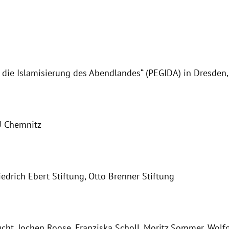
 die Islamisierung des Abendlandes“ (PEGIDA) in Dresden,
U Chemnitz
edrich Ebert Stiftung, Otto Brenner Stiftung
ucht
,
Jochen Roose
,
Franziska Scholl
,
Moritz Sommer
,
Wolf