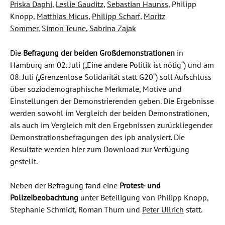
Priska Daphi
,
Leslie Gauditz
,
Sebastian Haunss
, Philipp
Knopp,
Matthias Micus
,
Philipp Scharf
,
Moritz
Sommer
,
Simon Teune
,
Sabrina Zajak
Die
Befragung der beiden Großdemonstrationen
in
Hamburg am 02. Juli („
Eine andere Politik ist nötig“) und am
08. Juli („Grenzenlose Solidarität statt G20“) soll Aufschluss
über soziodemographische Merkmale, Motive und
Einstellungen der Demonstrierenden geben. Die Ergebnisse
werden sowohl im Vergleich der beiden Demonstrationen,
als auch im Vergleich mit den Ergebnissen zurückliegender
Demonstrationsbefragungen des ipb analysiert. Die
Resultate werden hier zum Download zur Verfügung
gestellt.
Neben der Befragung fand eine
Protest- und
Polizeibeobachtung
unter Beteiligung von Philipp Knopp,
Stephanie Schmidt, Roman Thurn und
Peter Ullrich
statt.