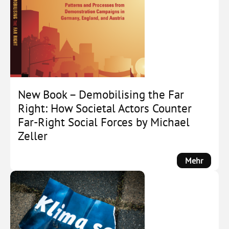
New Book – Demobilising the Far
Right: How Societal Actors Counter
Far-Right Social Forces by Michael
Zeller
:
Mehr
New
Book
–
Demobi
the