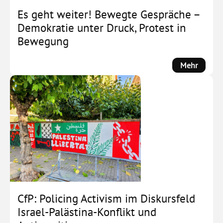
Es geht weiter! Bewegte Gespräche –
Demokratie unter Druck, Protest in
Bewegung
:
Mehr
Es
geht
weiter!
Bewegt
Gesprä
–
Demokr
unter
Druck,
Protest
in
CfP: Policing Activism im Diskursfeld
Beweg
Israel-Palästina-Konflikt und