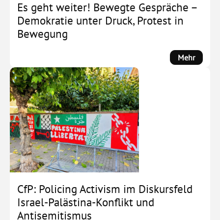
Es geht weiter! Bewegte Gespräche –
Demokratie unter Druck, Protest in
Bewegung
:
Mehr
Es
geht
weiter!
Bewegt
Gesprä
–
Demokr
unter
Druck,
Protest
in
CfP: Policing Activism im Diskursfeld
Beweg
Israel-Palästina-Konflikt und
Antisemitismus