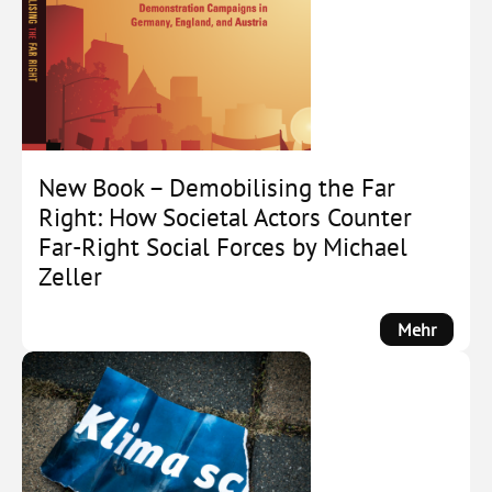
New Book – Demobilising the Far
Right: How Societal Actors Counter
Far-Right Social Forces by Michael
Zeller
:
Mehr
New
Book
–
Demobi
the
Far