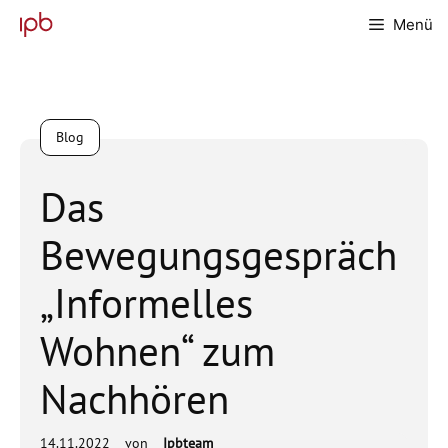
Zum
Menü
Inhalt
springen
Blog
Das
Bewegungsgespräch
„Informelles
Wohnen“ zum
Nachhören
14.11.2022
von
Ipbteam