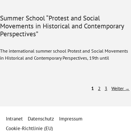
Summer School “Protest and Social
Movements in Historical and Contemporary
Perspectives”
The international summer school Protest and Social Movements
in Historical and Contemporary Perspectives, 19th until
Seite
Seite
Seite
1
2
3
Weiter
→
Intranet
Datenschutz
Impressum
Cookie-Richtlinie (EU)