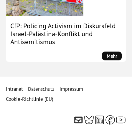
unter
Druck,
Protest
in
CfP: Policing Activism im Diskursfeld
Beweg
Israel-Palästina-Konflikt und
Antisemitismus
:
Mehr
CfP:
Policin
Activis
im
Intranet
Datenschutz
Impressum
Diskurs
Israel-
Cookie-Richtlinie (EU)
Palästi
Konflik
E-Mail
Bluesky
LinkedI
Faceb
You
und
Antisem