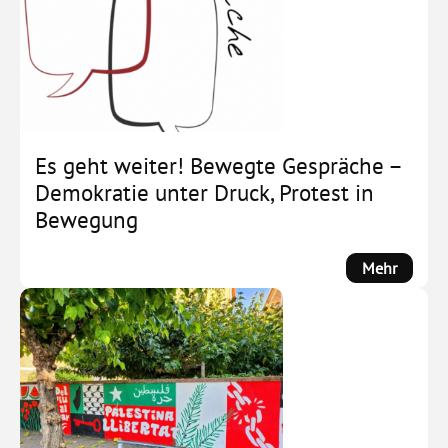
im
Wandel
Es geht weiter! Bewegte Gespräche –
Demokratie unter Druck, Protest in
Bewegung
:
Mehr
Es
geht
weiter!
Bewegt
Gesprä
–
Demokr