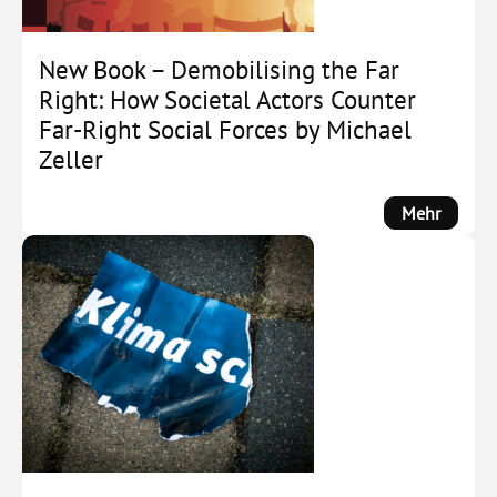
New Book – Demobilising the Far
Right: How Societal Actors Counter
Far-Right Social Forces by Michael
Zeller
:
Mehr
New
Book
–
Demobi
the
Far
Right:
How
Societa
Actors