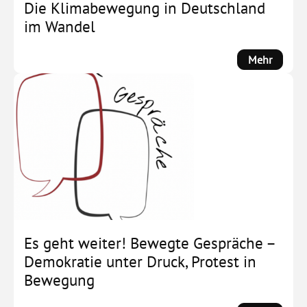
Counte
Die Klimabewegung in Deutschland
Far-
im Wandel
Right
Social
:
Mehr
Forces
Die
by
Klima
Michae
in
Zeller
Deutsc
im
Wandel
Es geht weiter! Bewegte Gespräche –
Demokratie unter Druck, Protest in
Bewegung