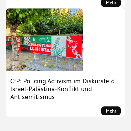
:
Mehr
Es
geht
weiter!
Bewegt
Gesprä
–
Demokr
unter
Druck,
Protest
in
CfP: Policing Activism im Diskursfeld
Beweg
Israel-Palästina-Konflikt und
Antisemitismus
:
Mehr
CfP:
Policin